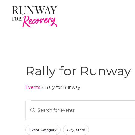
Rally for Runway
Events
Rally for Runway
Events
E
E
n
v
t
F
C
e
e
Event Category
City, State
h