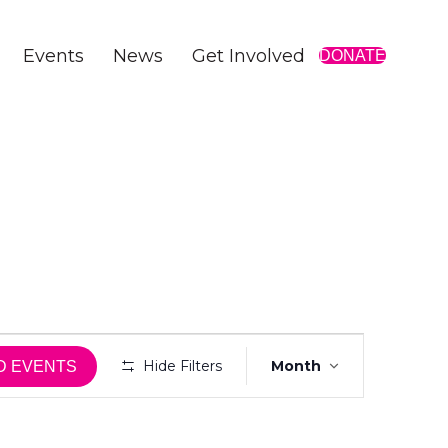
Events
News
Get Involved
DONATE
E
Hide Filters
Month
D EVENTS
v
e